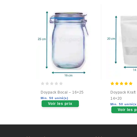
0
5.00
Doypack Bocal – 16×25
Doypack Kraft 
out
out of 5
Min. 50 unité(s)
14×20
of
Voir les prix
Min. 50 unité(s
5
Voir les p