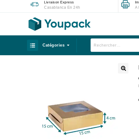
Livraison Express
Im
Casablanca En 24h
A 
Catégories