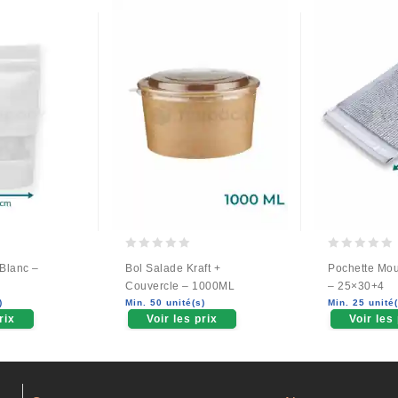
0
0
Blanc –
Bol Salade Kraft +
Pochette Mou
out
out
Couvercle – 1000ML
– 25×30+4
of
of
)
Min. 50 unité(s)
Min. 25 unité(
5
5
rix
Voir les prix
Voir les