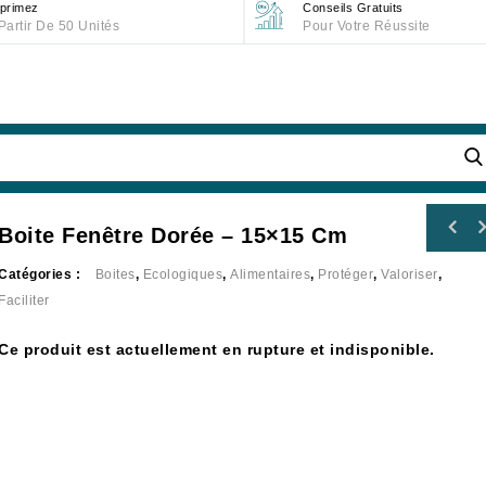
primez
Conseils Gratuits
Partir De 50 Unités
Pour Votre Réussite
Boite Fenêtre Dorée – 15×15 Cm
Catégories :
Boites
,
Ecologiques
,
Alimentaires
,
Protéger
,
Valoriser
,
Faciliter
Ce produit est actuellement en rupture et indisponible.