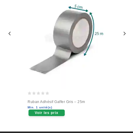
0
Ruban Adhésif Gaffer Gris – 25m
out
Min. 1 unité(s)
of
Voir les prix
5