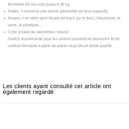
fermeture de vos colis jusqu’à 40 kg.
Fiable, il conserve une bonne adhésivité sur tous supports.
Propre, il se retire sans laisser de trace sur le bois, l’aluminium, le
verre, le plastique…
Colle à base de caoutchouc naturel
Scotch recommandé pour les cartons couverts de poussière et les
cartons fabriqués à partir de papier recyclés de faible qualité
#scotch #scoutch #scotche #scotsh #سكوتش #skotch #skotche
#skoutch #skoutche #las9a #لصقة #lasiqa
Les clients ayant consulté cet article ont
également regardé