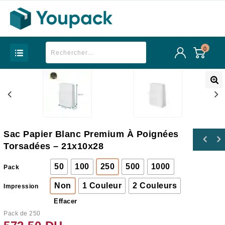
0
Sac Papier Blanc Premium À Poignées
Sac papier Kraft à poignées torsadées -
Torsadées – 21x10x28
32x14x34
50
100
250
500
1000
Pack
Non
1 Couleur
2 Couleurs
Impression
Effacer
Pack de 250