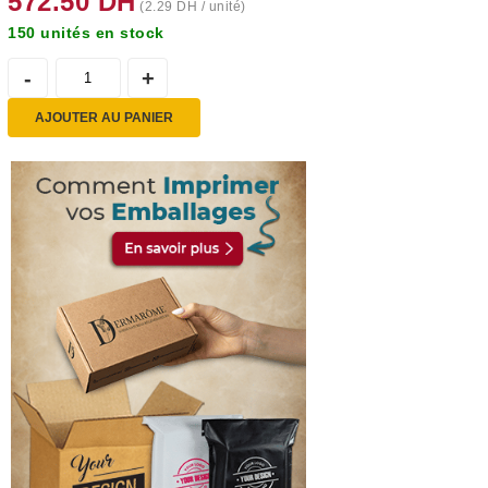
572.50
DH
(
2.29
DH
/ unité)
150 unités en stock
AJOUTER AU PANIER