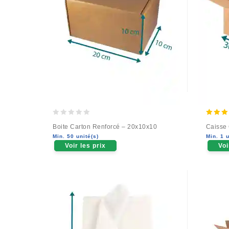
0
5.00
Boite Carton Renforcé – 20x10x10
Caisse
out
out of
Min. 50 unité(s)
Min. 1 u
of
Voir les prix
Voi
5