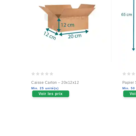
0
0
Caisse Carton – 20x12x12
Papier 
out
out
Min. 25 unité(s)
Min. 50 
of
of
Voir les prix
Voi
5
5