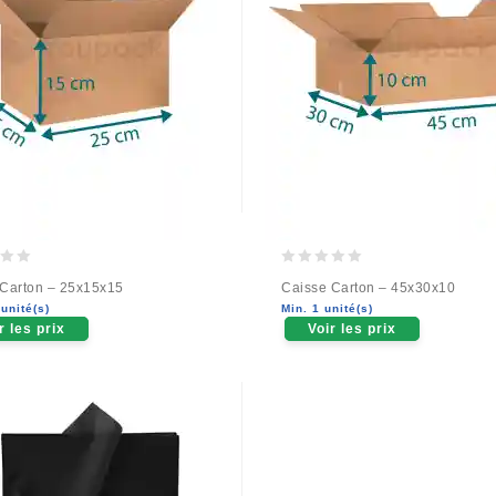
0
 Carton – 25x15x15
Caisse Carton – 45x30x10
out
unité(s)
Min. 1 unité(s)
of
r les prix
Voir les prix
5