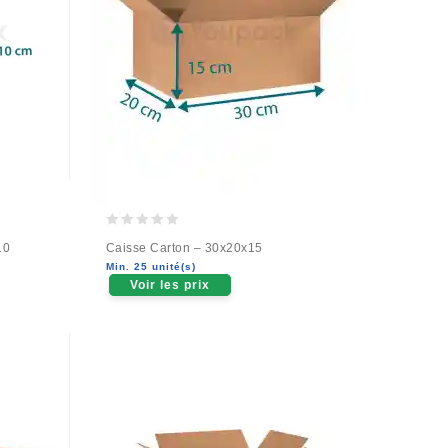
0
10
Caisse Carton – 30x20x15
out
Min. 25 unité(s)
of
Voir les prix
5