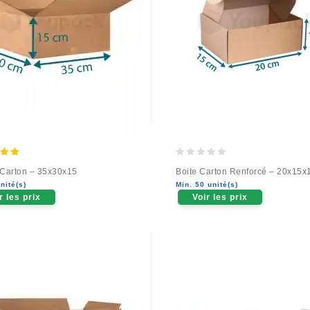
0
 Carton – 35x30x15
Boite Carton Renforcé – 20x15x
 5
out
nité(s)
Min. 50 unité(s)
of
r les prix
Voir les prix
5