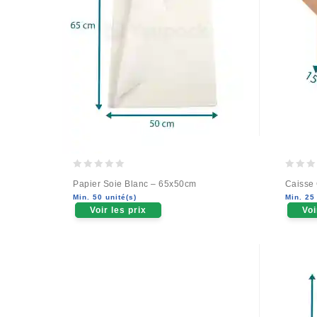
0
0
Papier Soie Blanc – 65x50cm
Caisse
out
out
Min. 50 unité(s)
Min. 25 
of
of
Voir les prix
Voi
5
5