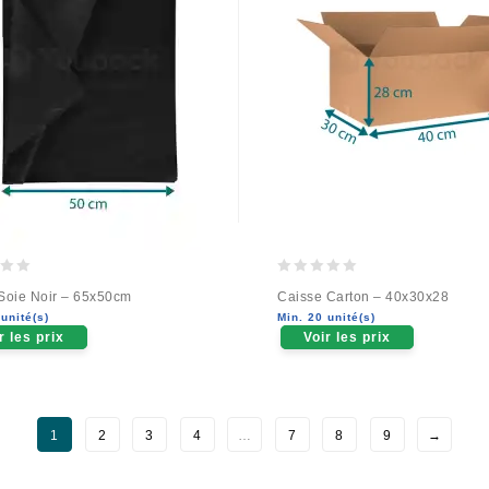
0
Soie Noir – 65x50cm
Caisse Carton – 40x30x28
out
unité(s)
Min. 20 unité(s)
of
r les prix
Voir les prix
5
1
2
3
4
…
7
8
9
→