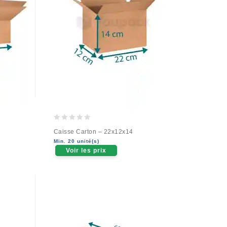
0
Caisse Carton – 22x12x14
out
Min. 20 unité(s)
of
Voir les prix
5