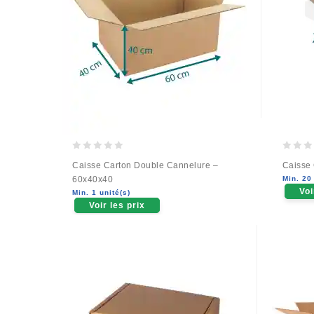
0
0
Caisse Carton Double Cannelure –
Caisse
out
out
60x40x40
Min. 20 
of
of
Voi
Min. 1 unité(s)
5
5
Voir les prix