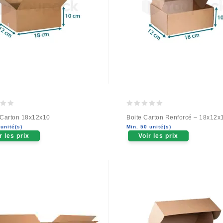
0
 Carton 18x12x10
Boite Carton Renforcé – 18x12x
out
unité(s)
Min. 50 unité(s)
of
r les prix
Voir les prix
5