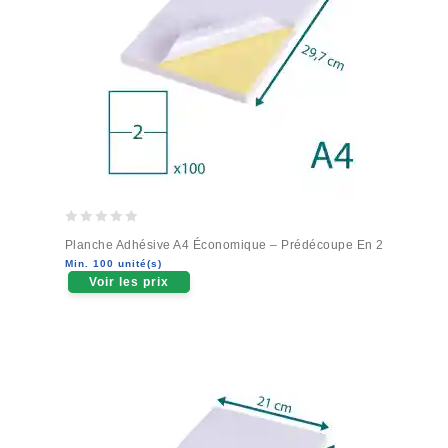
0
Planche Adhésive A4 Économique – Prédécoupe En 2
out
Min. 100 unité(s)
of
Voir les prix
5