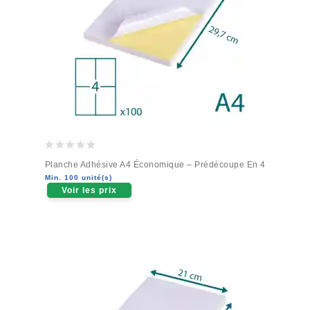
0
Planche Adhésive A4 Économique – Prédécoupe En 4
out
Min. 100 unité(s)
of
Voir les prix
5