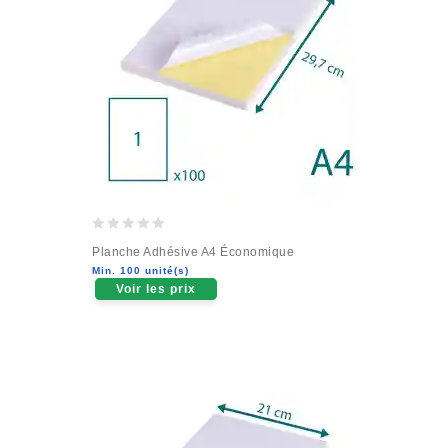
0
Planche Adhésive A4 Économique
out
Min. 100 unité(s)
of
Voir les prix
5