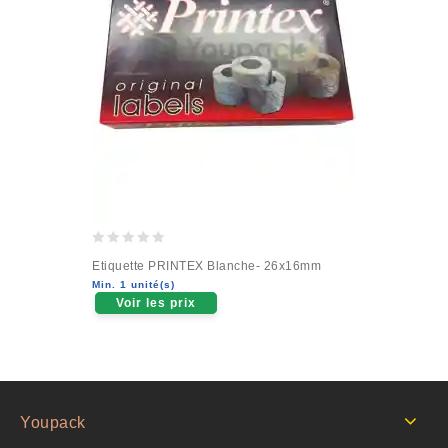
0
Etiquette PRINTEX Blanche- 26x16mm
out
Min. 1 unité(s)
of
Voir les prix
5
Youpack