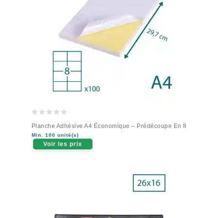
0
Planche Adhésive A4 Économique – Prédécoupe En 8
out
Min. 100 unité(s)
of
Voir les prix
5