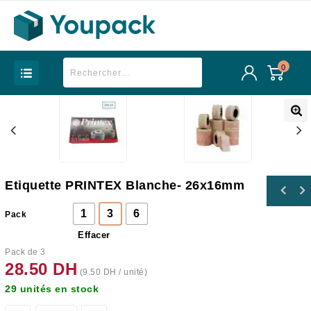
0
Etiquette PRINTEX Blanche- 26x16mm
Sac papier Blanc à poignées torsadées -
1
3
6
Pack
21x10x28
Effacer
Pack de 3
28.50
DH
(
9.50
DH
/ unité)
29 unités en stock