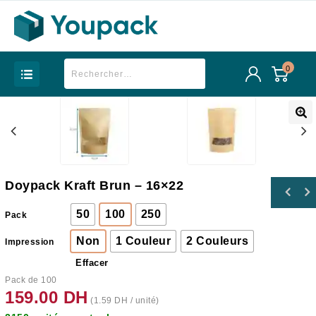
0
Doypack Kraft Brun – 16×22
50
100
250
Pack
Non
1 Couleur
2 Couleurs
Impression
Effacer
Pack de 100
159.00
DH
(
1.59
DH
/ unité)