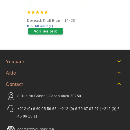
5.00
Doypack Kraft Brun – 14×20
out of 5
Min. 50 unité(s)
Voir les prix
Youpack
Aide
Contact
8 Rue du Gabon | Casablanca 20250
+212 (0) 6 60 95 56 65 | +212 (0) 6 79 67 07 07 | +212 (0) 6
45 06 18 11
contact@youpack.ma