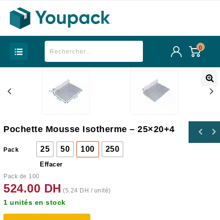
0
Pochette Mousse Isotherme – 25×20+4
25
50
100
250
Pack
Effacer
Pack de 100
524.00
DH
(
5.24
DH
/ unité)
1 unités en stock