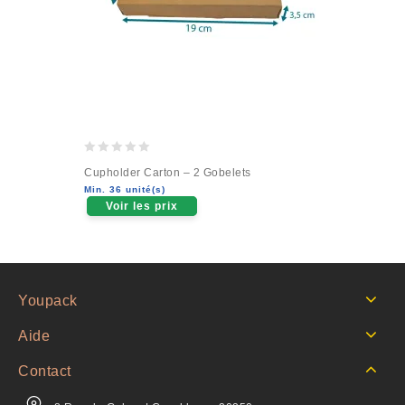
0
Cupholder Carton – 2 Gobelets
out
Min. 36 unité(s)
of
Voir les prix
5
Youpack
Aide
Contact