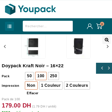
0
Doypack Kraft Noir – 16×22
50
100
250
Pack
Non
1 Couleur
2 Couleurs
Impression
Effacer
Pack de 100
179.00
DH
(
1.79
DH
/ unité)