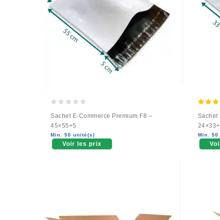
0
5.00
Sachet E-Commerce Premium F8 –
Sachet
out
out of
45×55+5
24×33+
of
Min. 50 unité(s)
Min. 50 
5
Voir les prix
Voi