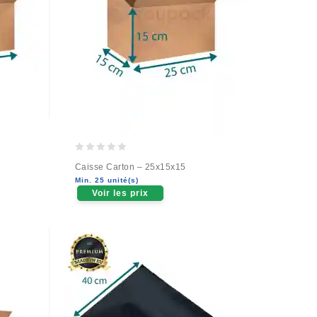
0
Caisse Carton – 25x15x15
out
Min. 25 unité(s)
of
Voir les prix
5