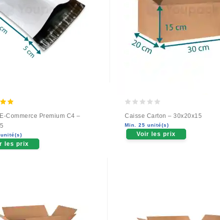
0
 E-Commerce Premium C4 –
Caisse Carton – 30x20x15
 5
out
5
Min. 25 unité(s)
of
Voir les prix
unité(s)
5
r les prix