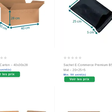
0
 Carton – 40x30x28
Sachet E-Commerce Premium B5
out
unité(s)
Mat – 20×25+5
of
r les prix
Min. 50 unité(s)
5
Voir les prix