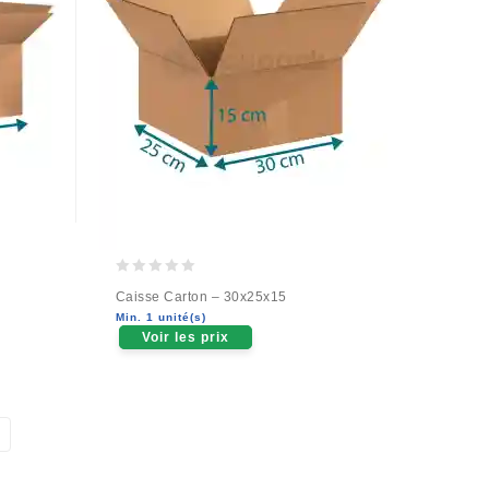
0
Caisse Carton – 30x25x15
out
Min. 1 unité(s)
of
Voir les prix
5