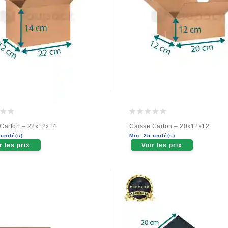
0
 Carton – 22x12x14
Caisse Carton – 20x12x12
out
unité(s)
Min. 25 unité(s)
of
r les prix
Voir les prix
5