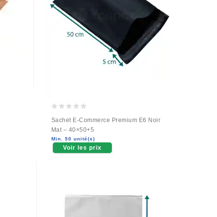
0
Sachet E-Commerce Premium E6 Noir
out
Mat – 40×50+5
of
Min. 50 unité(s)
5
Voir les prix