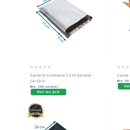
0
0
Sachet E-Commerce C4 Hi-Security –
Caisse
out
out
24×33+4
Min. 20 
of
of
Voi
Min. 100 unité(s)
5
5
Voir les prix