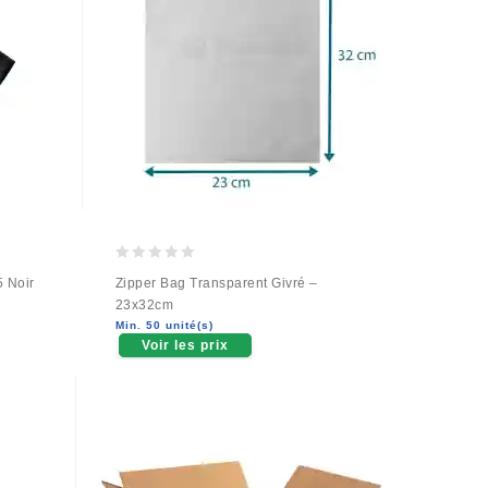
0
 Noir
Zipper Bag Transparent Givré –
out
23x32cm
of
Min. 50 unité(s)
5
Voir les prix