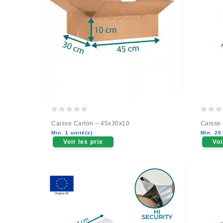
0
0
Caisse Carton – 45x30x10
Caisse
out
out
Min. 1 unité(s)
Min. 20 
of
of
Voir les prix
Voi
5
5