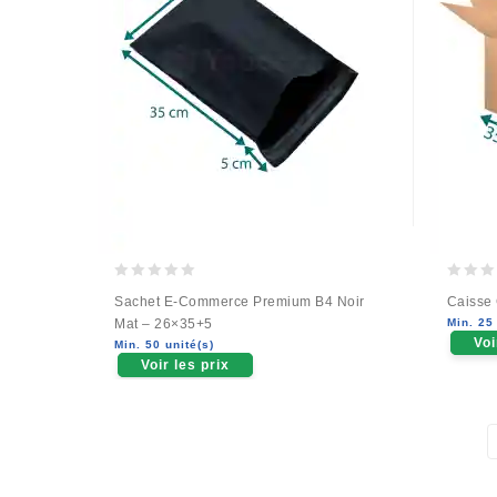
0
0
Sachet E-Commerce Premium B4 Noir
Caisse
out
out
Mat – 26×35+5
Min. 25 
of
of
Voi
Min. 50 unité(s)
5
5
Voir les prix