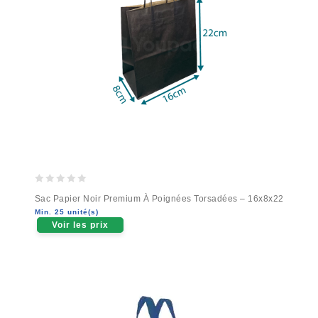
0
Sac Papier Noir Premium À Poignées Torsadées – 16x8x22
out
Min. 25 unité(s)
of
Voir les prix
5