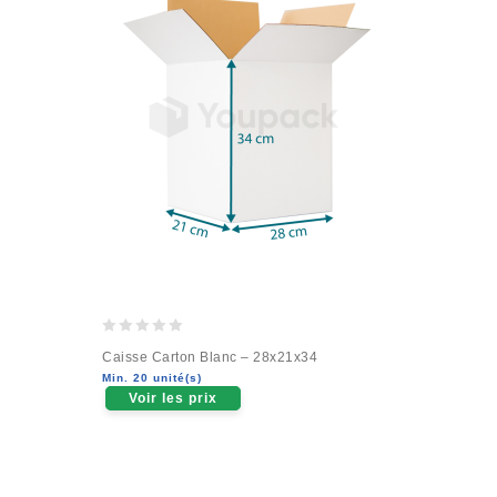
0
Caisse Carton Blanc – 28x21x34
out
Min. 20 unité(s)
of
Voir les prix
5