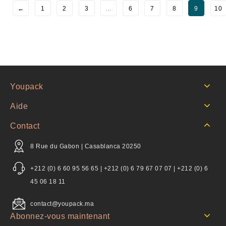
←
1
2
3
…
6
7
8
9
10
Youpack
Aide
Contact
8 Rue du Gabon | Casablanca 20250
+212 (0) 6 60 95 56 65 | +212 (0) 6 79 67 07 07 | +212 (0) 6
45 06 18 11
contact@youpack.ma
Abonnez-vous maintenant