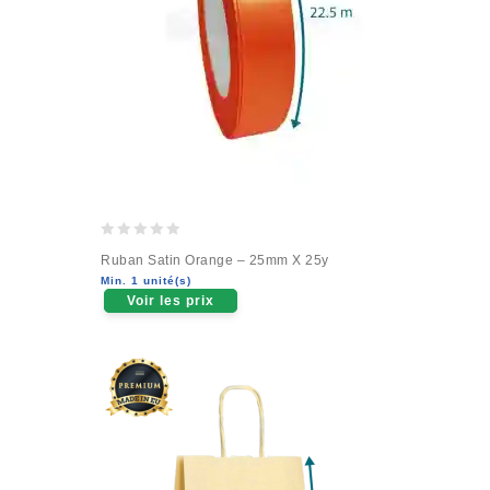
0
Ruban Satin Orange – 25mm X 25y
out
Min. 1 unité(s)
of
Voir les prix
5