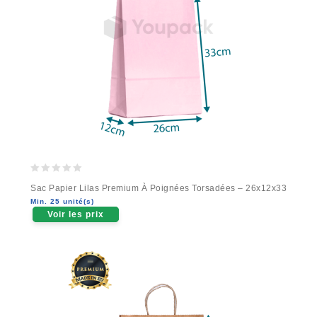
0
Sac Papier Lilas Premium À Poignées Torsadées – 26x12x33
out
Min. 25 unité(s)
of
Voir les prix
5