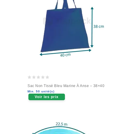
0
Sac Non Tissé Bleu Marine À Anse – 38×40
out
Min. 50 unité(s)
of
Voir les prix
5