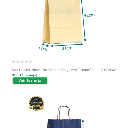
0
Sac Papier Nude Premium À Poignées Torsadées – 31x12x42
out
Min. 25 unité(s)
of
Voir les prix
5