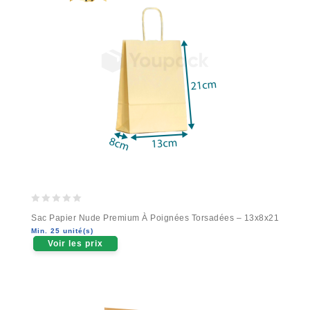
0
Sac Papier Nude Premium À Poignées Torsadées – 13x8x21
out
Min. 25 unité(s)
of
Voir les prix
5