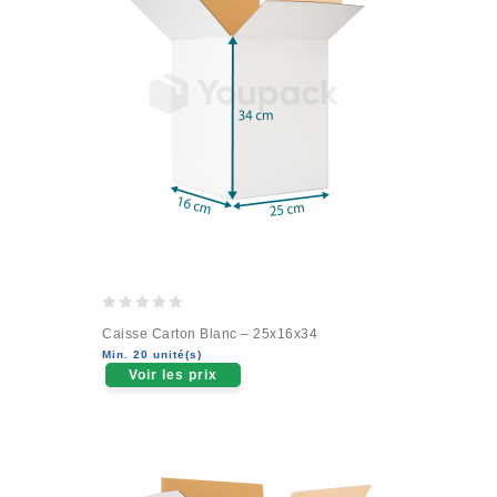
0
Caisse Carton Blanc – 25x16x34
out
Min. 20 unité(s)
of
Voir les prix
5