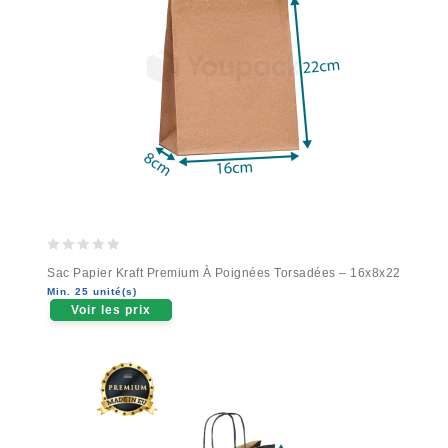
0
Sac Papier Kraft Premium À Poignées Torsadées – 16x8x22
out
Min. 25 unité(s)
of
Voir les prix
5