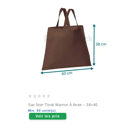
0
Sac Non Tissé Marron À Anse – 38×40
out
Min. 50 unité(s)
of
Voir les prix
5