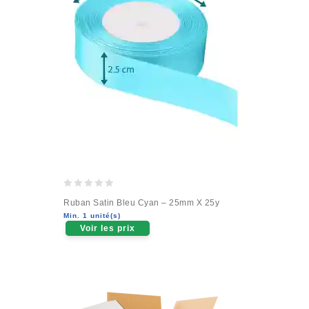
0
Ruban Satin Bleu Cyan – 25mm X 25y
out
Min. 1 unité(s)
of
Voir les prix
5