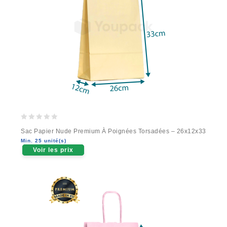
0
Sac Papier Nude Premium À Poignées Torsadées – 26x12x33
out
Min. 25 unité(s)
of
Voir les prix
5