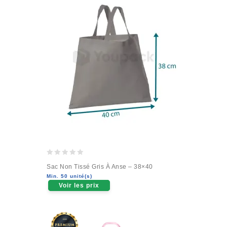
0
Sac Non Tissé Gris À Anse – 38×40
out
Min. 50 unité(s)
of
Voir les prix
5