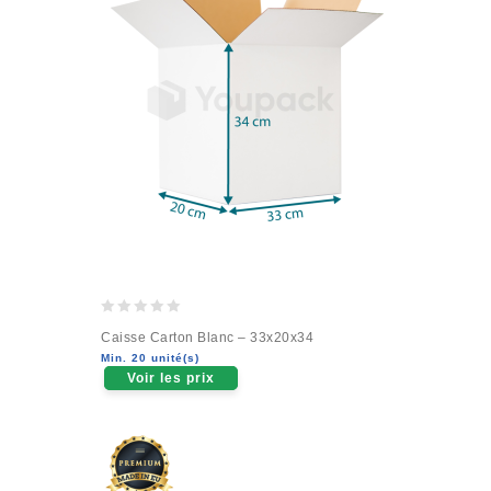
0
Caisse Carton Blanc – 33x20x34
out
Min. 20 unité(s)
of
Voir les prix
5