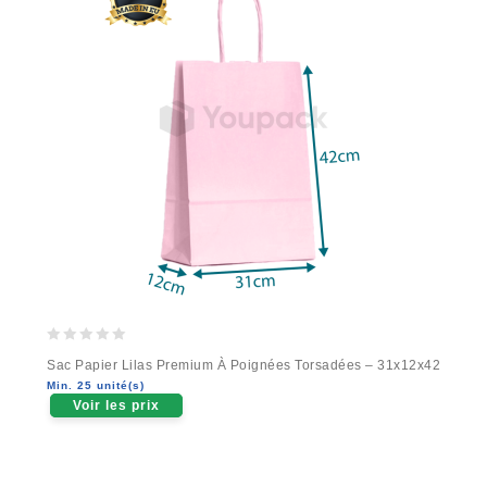
0
Sac Papier Lilas Premium À Poignées Torsadées – 31x12x42
out
Min. 25 unité(s)
of
Voir les prix
5