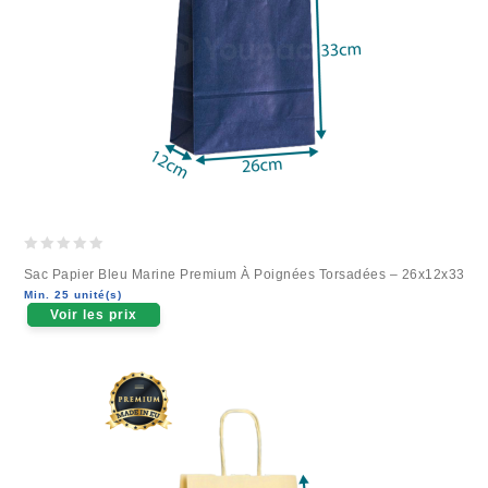
0
Sac Papier Bleu Marine Premium À Poignées Torsadées – 26x12x33
out
Min. 25 unité(s)
of
Voir les prix
5