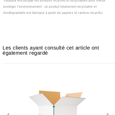
Youpack encourage les produits recyclés et recyclables pour mieux
protéger l’environnement : ce produit totalement recyclable et
biodégradable est fabriqué à partir de papiers et cartons recyclés.
#Cartoon #Cartone #Cartones #Cartoun #Cartoune #Cartona #cartonti
#cartoncom #cartontek #كرطون# كرطونة# كرطونتي
Les clients ayant consulté cet article ont
également regardé