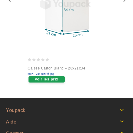
0
Caisse Carton Blanc – 28x21x34
out
Min. 20 unité(s)
of
Voir les prix
5
Youpack
Aide