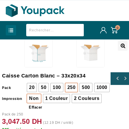
0
Caisse Carton Blanc – 33x20x34
20
50
100
250
500
1000
Pack
Non
1 Couleur
2 Couleurs
Impression
Effacer
Pack de 250
3,047.50
DH
(
12.19
DH
/ unité)