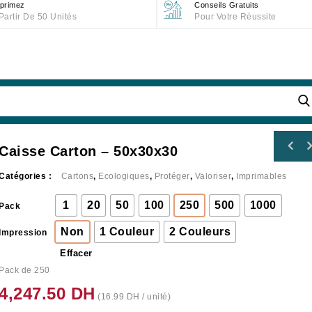
primez
Conseils Gratuits
Partir De 50 Unités
Pour Votre Réussite
Caisse Carton – 50x30x30
Catégories :
Cartons
,
Ecologiques
,
Protéger
,
Valoriser
,
Imprimables
1
20
50
100
250
500
1000
Pack
Non
1 Couleur
2 Couleurs
Impression
Effacer
Pack de 250
4,247.50
DH
(
16.99
DH
/ unité)