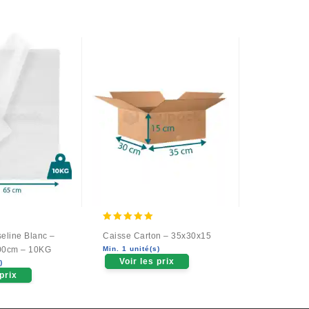
5.00
0
eline Blanc –
Caisse Carton – 35x30x15
Caisse Car
out of 5
out
00cm – 10KG
Min. 1 unité(s)
Min. 25 unit
of
Voir les prix
Voir le
)
5
 prix