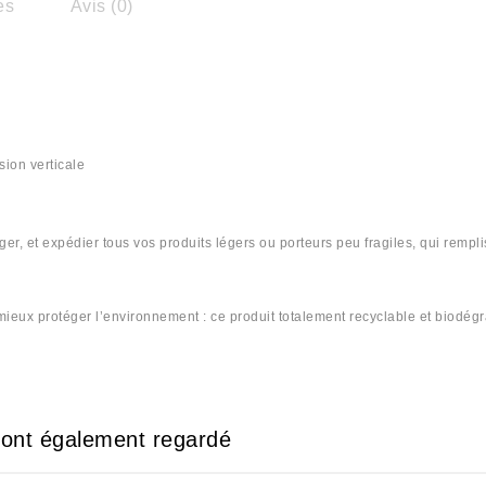
es
Avis (0)
sion verticale
ger, et expédier tous vos produits légers ou porteurs peu fragiles, qui rempl
eux protéger l’environnement : ce produit totalement recyclable et biodégra
#Cartoon #Cartone #Cartones #Cartoun #Cartoune #Cartona #cartonti #cartoncom #cartontek #كرطون# كرطونة# كرطونتي
e ont également regardé