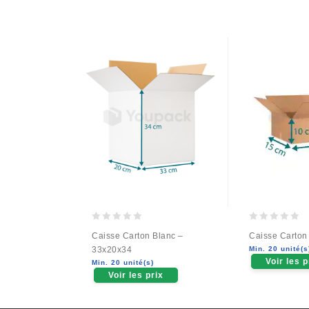
0
0
Caisse Carton Blanc –
Caisse Carton
out
out
33x20x34
Min. 20 unité(s
of
of
Voir les p
Min. 20 unité(s)
5
5
Voir les prix