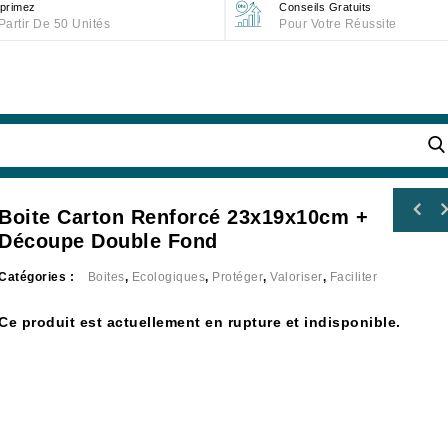
primez
Conseils Gratuits
Partir De 50 Unités
Pour Votre Réussite
Boite Carton Renforcé 23x19x10cm +
Découpe Double Fond
Catégories :
Boites
,
Ecologiques
,
Protéger
,
Valoriser
,
Faciliter
Ce produit est actuellement en rupture et indisponible.