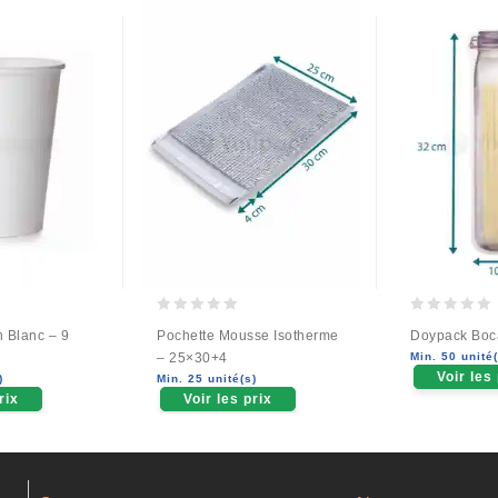
0
0
 Blanc – 9
Pochette Mousse Isotherme
Doypack Boc
out
out
– 25×30+4
Min. 50 unité(
of
of
Voir les
)
Min. 25 unité(s)
5
5
rix
Voir les prix