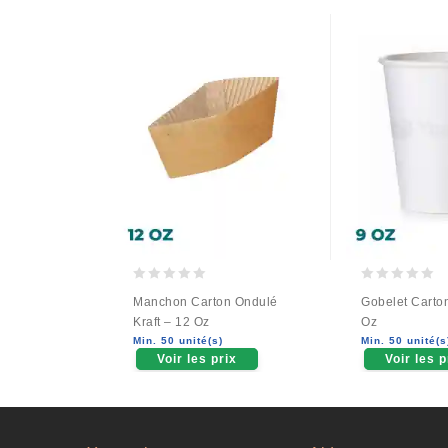
0
0
Manchon Carton Ondulé
Gobelet Carton
out
out
Kraft – 12 Oz
Oz
of
of
Min. 50 unité(s)
Min. 50 unité(s
5
5
Voir les prix
Voir les p