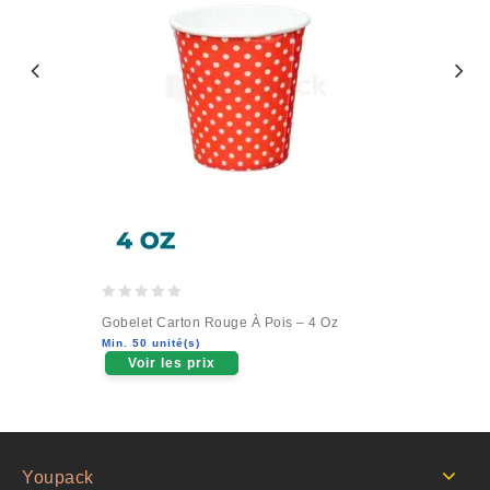
0
Gobelet Carton Rouge À Pois – 4 Oz
out
Min. 50 unité(s)
of
Voir les prix
5
Youpack