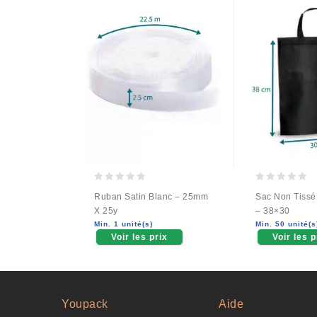
0
0
Ruban Satin Blanc – 25mm
Sac Non Tissé
out
out
X 25y
– 38×30
of
of
Min. 1 unité(s)
Min. 50 unité(s
5
5
Voir les prix
Voir les p
Youpack
Aide