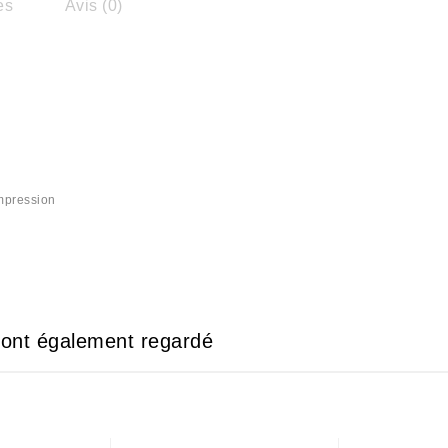
es
Avis (0)
impression
e ont également regardé