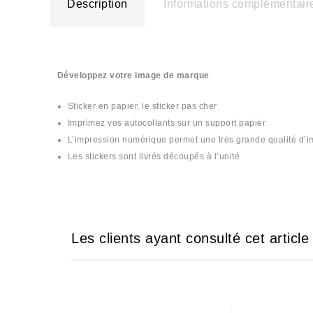
Description
Informations complémentair
Développez votre image de marque
Sticker en papier, le sticker pas cher
Imprimez vos autocollants sur un support papier
L’impression numérique permet une très grande qualité d’
Les stickers sont livrés découpés à l’unité
#stiker #collant #collin #colin #ملصقات #ticket #stikers
Les clients ayant consulté cet articl