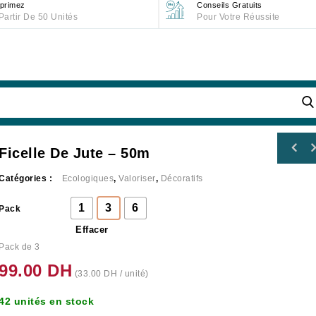
primez
Conseils Gratuits
Partir De 50 Unités
Pour Votre Réussite
Ficelle De Jute – 50m
Catégories :
Ecologiques
,
Valoriser
,
Décoratifs
1
3
6
Pack
Effacer
Pack de 3
99.00
DH
(
33.00
DH
/ unité)
42 unités en stock