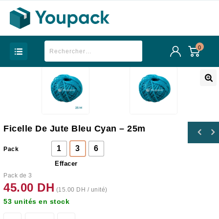
0
Ficelle De Jute Bleu Cyan – 25m
1
3
6
Pack
Effacer
Pack de 3
45.00
DH
(
15.00
DH
/ unité)
53 unités en stock