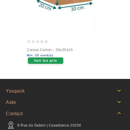
0
Caisse Carton – 30x20x10
out
Min. 25 unité(s)
of
Voir les prix
5
Youpack
Aide
Contact
8 Rue du Gabon | Casablanca 20250