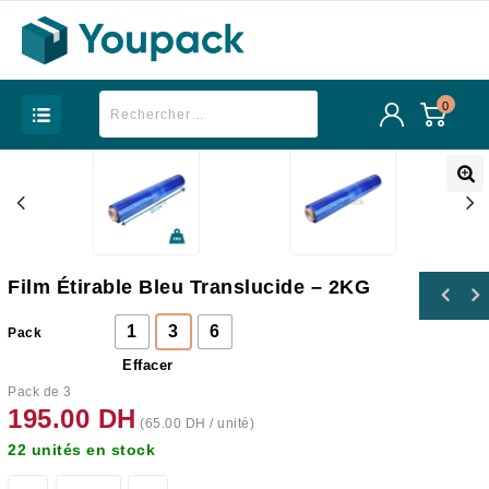
0
Film Étirable Bleu Translucide – 2KG
1
3
6
Pack
Effacer
Pack de 3
195.00
DH
(
65.00
DH
/ unité)
22 unités en stock