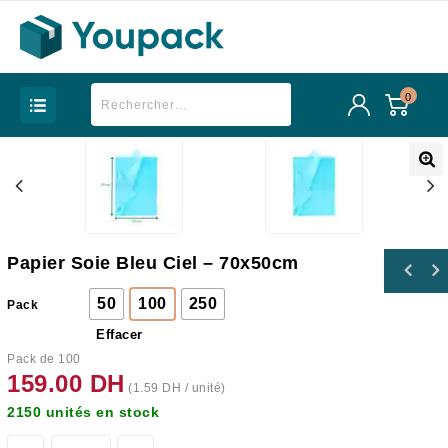
0
Papier Soie Bleu Ciel – 70x50cm
50
100
250
Pack
Effacer
Pack de 100
159.00
DH
(
1.59
DH
/ unité)
2150 unités en stock