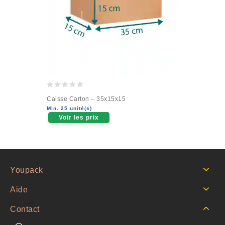
0
Caisse Carton – 35x15x15
out
Min. 25 unité(s)
of
Voir les prix
5
Youpack
Aide
Contact