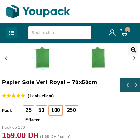
0
Papier Soie Vert Royal – 70x50cm
(
1
avis client)
5.00
out of
5
25
50
100
250
Pack
Effacer
Pack de 100
159.00
DH
(
1.59
DH
/ unité)