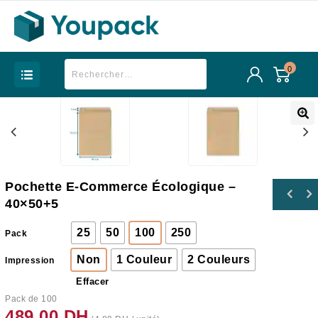
0
Pochette E-Commerce Écologique –
40×50+5
25
50
100
250
Pack
Non
1 Couleur
2 Couleurs
Impression
Effacer
Pack de 100
489.00
DH