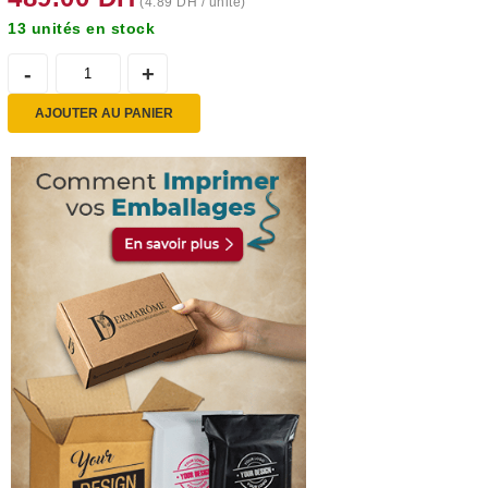
(
4.89
DH
/ unité)
13 unités en stock
AJOUTER AU PANIER