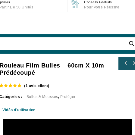
primez
Conseils Gratuits
Partir De 50 Unités
Pour Votre Réussite
Rouleau Film Bulles – 60cm X 10m –
Prédécoupé
(
1
avis client)
5.00
out of
5
Catégories :
Bulles & Mousses
,
Protéger
Vidéo d'utilisation
Lecteur
vidéo