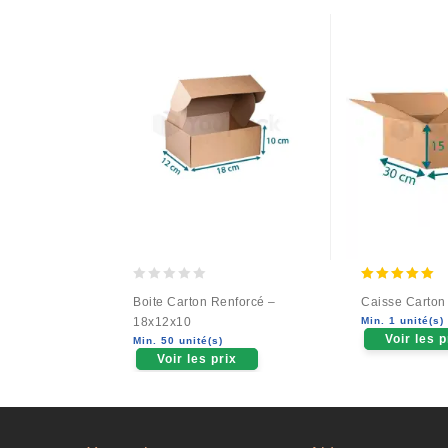
0
5.00
Boite Carton Renforcé –
Caisse Carton
out
out of 5
18x12x10
Min. 1 unité(s)
of
Voir les p
Min. 50 unité(s)
5
Voir les prix