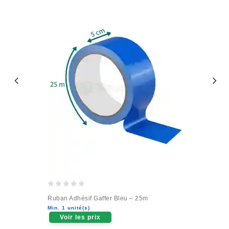
0
Ruban Adhésif Gaffer Bleu – 25m
out
Min. 1 unité(s)
of
Voir les prix
5