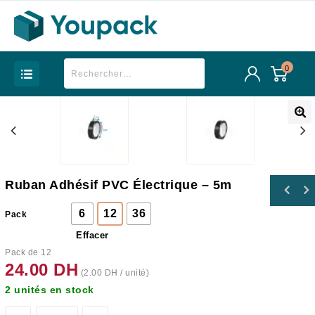
0
Ruban Adhésif PVC Électrique – 5m
6
12
36
Pack
Effacer
Pack de 12
24.00
DH
(
2.00
DH
/ unité)
2 unités en stock