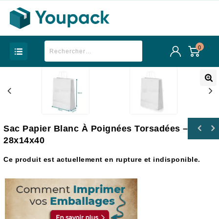
0
Sac Papier Blanc À Poignées Torsadées –
Sac papier Blanc Premium à poignées
28x14x40
torsadées - 40x14x37
Ce produit est actuellement en rupture et indisponible.