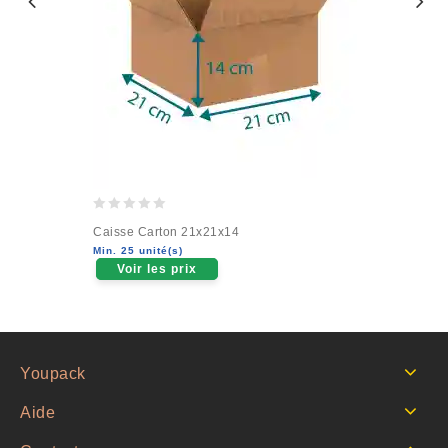
0
Caisse Carton 21x21x14
out
Min. 25 unité(s)
of
Voir les prix
5
Youpack
Aide