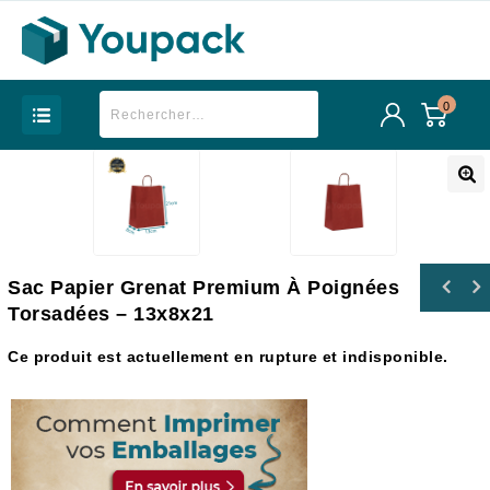
0
Sac Papier Grenat Premium À Poignées
Sac Papier Noir Premium à Poignées Torsadées
Torsadées – 13x8x21
Sac Papier Grenat Premium à Poignées
- 31x12x42
Torsadées - 16x8x22
Ce produit est actuellement en rupture et indisponible.