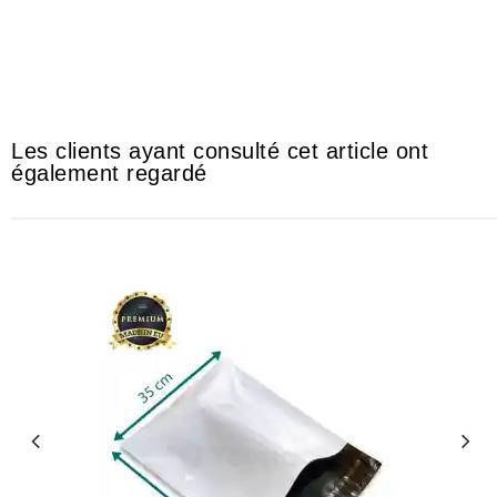
#courierbags #poly #poli #polybag #polibag #polybags #polibags
#plasticbag #plasticbags #plastic #plastique #séllable #selable
#scéllable #scélable
Les clients ayant consulté cet article ont
également regardé