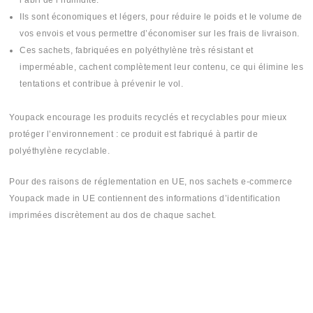
l’abri de l’humidité.
Ils sont économiques et légers, pour réduire le poids et le volume de
vos envois et vous permettre d’économiser sur les frais de livraison.
Ces sachets, fabriquées en polyéthylène très résistant et
imperméable, cachent complètement leur contenu, ce qui élimine les
tentations et contribue à prévenir le vol.
Youpack encourage les produits recyclés et recyclables pour mieux
protéger l’environnement : ce produit est fabriqué à partir de
polyéthylène recyclable.
Pour des raisons de réglementation en UE, nos sachets e-commerce
Youpack made in UE contiennent des informations d’identification
imprimées discrètement au dos de chaque sachet.
#Sachit #Sachi #Sashet #Sashi #Sashit #plastique #plastika #plastic
#mika #mica #بلاستيك #khancha #5ancha #خنشة
#sellable #scellable #mailing #courier #courrier #bag #bags
#mailingbag #mailingbags #courrierbag #courrierbags #courierbag