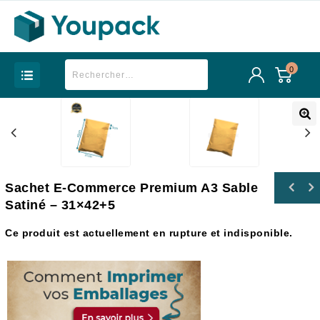
0
Sachet E-Commerce Premium A3 Sable
Sachet E-Commerce Premium B4 Sable Satiné -
Satiné – 31×42+5
Sachet E-Commerce Premium D5 Sable Satiné -
26x35+5
35x46+5
Ce produit est actuellement en rupture et indisponible.