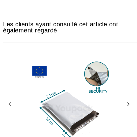
#mika #mica #بلاستيك #khancha #5ancha #خنشة
Les clients ayant consulté cet article ont
également regardé