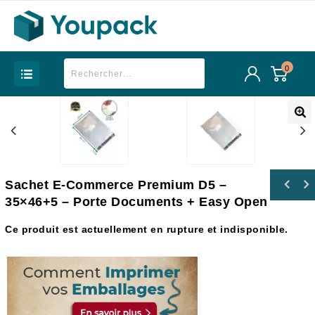
0
Sachet E-Commerce Premium D5 –
Sachet e-commerce Premium D5 - 35x46+5 -
35×46+5 – Porte Documents + Easy Open
Porte documents
Ce produit est actuellement en rupture et indisponible.