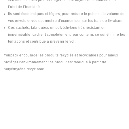
vêtements et des produits légers d’une façon confidentielle et à
l’abri de l’humidité.
Ils sont économiques et légers, pour réduire le poids et le volume de
vos envois et vous permettre d’économiser sur les frais de livraison.
Ces sachets, fabriquées en polyéthylène très résistant et
imperméable, cachent complètement leur contenu, ce qui élimine les
tentations et contribue à prévenir le vol.
Youpack encourage les produits recyclés et recyclables pour mieux
protéger l’environnement : ce produit est fabriqué à partir de
polyéthylène recyclable.
#Sachit #Sachi #Sashet #Sashi #Sashit #plastique #plastika #plastic
#mika #mica #بلاستيك #khancha #5ancha #خنشة
#sellable #scellable #mailing #courier #courrier #bag #bags
#mailingbag #mailingbags #courrierbag #courrierbags #courierbag
#courierbags #poly #poli #polybag #polibag #polybags #polibags
#plasticbag #plasticbags #plastic #plastique #séllable #selable