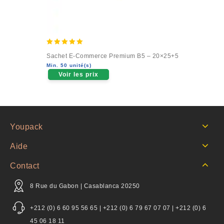
5.00
Sachet E-Commerce Premium B5 – 20×25+5
out of 5
Min. 50 unité(s)
Voir les prix
Youpack
Aide
Contact
8 Rue du Gabon | Casablanca 20250
+212 (0) 6 60 95 56 65 | +212 (0) 6 79 67 07 07 | +212 (0) 6
45 06 18 11