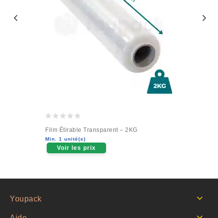
0
Film Étirable Transparent – 2KG
out
Min. 1 unité(s)
of
Voir les prix
5
Youpack
Aide