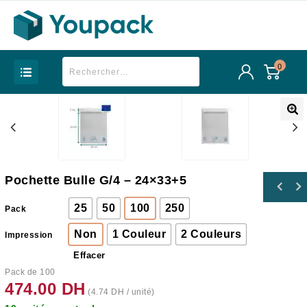
0
Pochette Bulle G/4 – 24×33+5
25
50
100
250
Pack
Non
1 Couleur
2 Couleurs
Impression
Effacer
Pack de 100
474.00
DH
(
4.74
DH
/ unité)