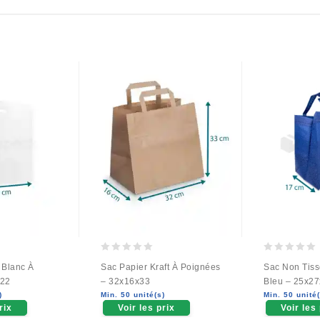
0
0
 Blanc À
Sac Papier Kraft À Poignées
Sac Non Tis
out
out
×22
– 32x16x33
Bleu – 25x2
of
of
)
Min. 50 unité(s)
Min. 50 unité(
5
5
rix
Voir les prix
Voir les