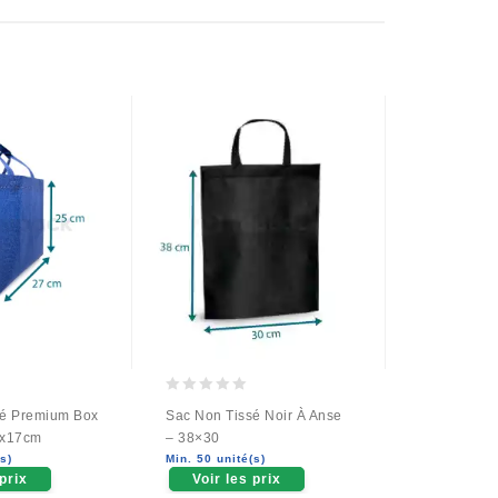
0
0
sé Premium Box
Sac Non Tissé Noir À Anse
Sac Non Tis
out
out
7x17cm
– 38×30
Turquoise 
of
of
s)
Min. 50 unité(s)
Min. 50 unit
5
5
 prix
Voir les prix
Voir le