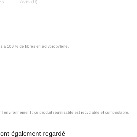
es
Avis (0)
és à 100 % de fibres en polypropylène.
’environnement : ce produit réutilisable est recyclable et compostable.
e ont également regardé