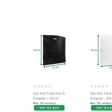
0
0
Sac Non Tissé Noir À
Sac Non Tissé
out
out
Poignée – 28×22
Poignée – 28
of
of
Min. 50 unité(s)
Min. 50 unité(s
5
5
Voir les prix
Voir les p