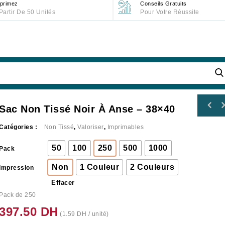
primez
Conseils Gratuits
Partir De 50 Unités
Pour Votre Réussite
Sac Non Tissé Noir À Anse – 38×40
Sac non tissé Blanc à anse et soufflet -
Catégories :
Non Tissé
,
Valoriser
,
Imprimables
50x40+10
50
100
250
500
1000
Pack
Non
1 Couleur
2 Couleurs
Impression
Effacer
Pack de 250
397.50
DH
(
1.59
DH
/ unité)