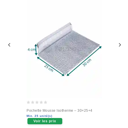
0
Pochette Mousse Isotherme – 30×25+4
out
Min. 25 unité(s)
of
Voir les prix
5