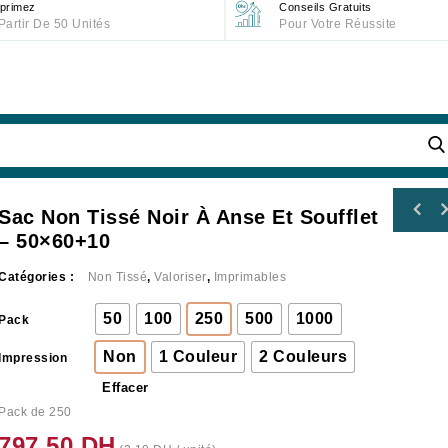
primez
Conseils Gratuits
Partir De 50 Unités
Pour Votre Réussite
Sac Non Tissé Noir À Anse Et Soufflet
– 50×60+10
Catégories :
Non Tissé
,
Valoriser
,
Imprimables
50
100
250
500
1000
Pack
Non
1 Couleur
2 Couleurs
Impression
Effacer
Pack de 250
797.50
DH