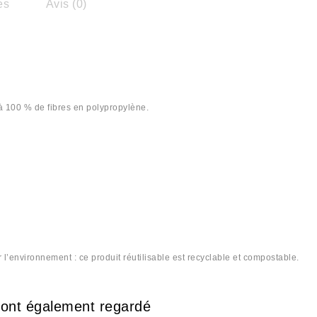
es
Avis (0)
à 100 % de fibres en polypropylène.
’environnement : ce produit réutilisable est recyclable et compostable.
e ont également regardé