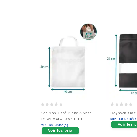
0
0
Sac Non Tissé Blanc À Anse
Doypack Kraft
out
out
Et Soufflet – 50×40+10
Min. 50 unité(s
of
of
Voir les p
Min. 50 unité(s)
5
5
Voir les prix