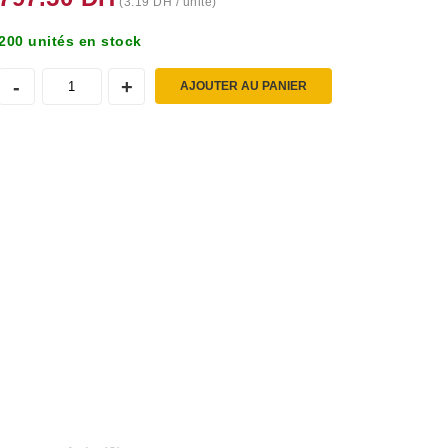
(
3.19
DH
/ unité)
200 unités en stock
AJOUTER AU PANIER