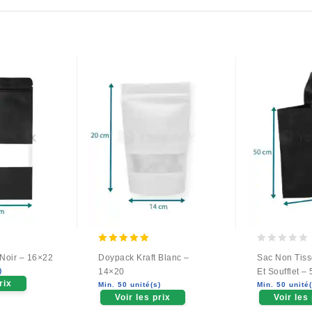
5.00
0
 Noir – 16×22
Doypack Kraft Blanc –
Sac Non Tiss
out of 5
out
)
14×20
Et Soufflet 
of
rix
Min. 50 unité(s)
Min. 50 unité(
5
Voir les prix
Voir les